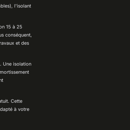
les), l'isolant
on 15 à 25
us conséquent,
ravaux et des
. Une isolation
amortissement
nt
tuit. Cette
adapté à votre