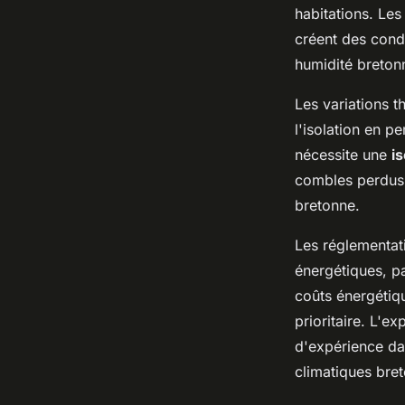
habitations. Le
créent des condi
humidité breton
Les variations 
l'isolation en p
nécessite une
i
combles perdus 
bretonne.
Les réglementat
énergétiques, p
coûts énergétiq
prioritaire. L'
d'expérience dan
climatiques bre