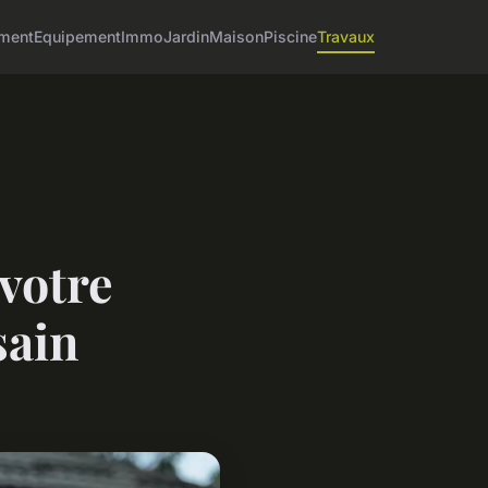
ment
Equipement
Immo
Jardin
Maison
Piscine
Travaux
 votre
sain