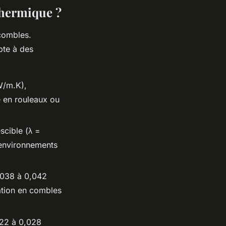
thermique ?
 combles.
pte à des
W/m.K),
e en rouleaux ou
scible (λ =
environnements
0,038 à 0,042
ation en combles
022 à 0,028