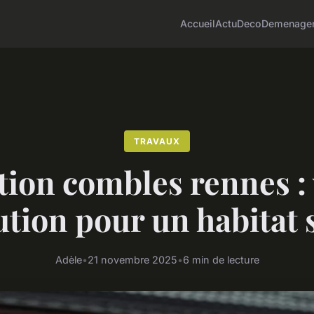
Accueil
Actu
Deco
Demenage
TRAVAUX
tion combles rennes :
ution pour un habitat 
Adèle
•
21 novembre 2025
•
6 min de lecture