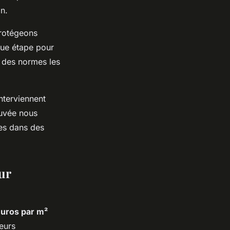
on.
rotégeons
que étape pour
t des normes les
nterviennent
ouvée nous
ces dans des
ur
euros par m²
teurs