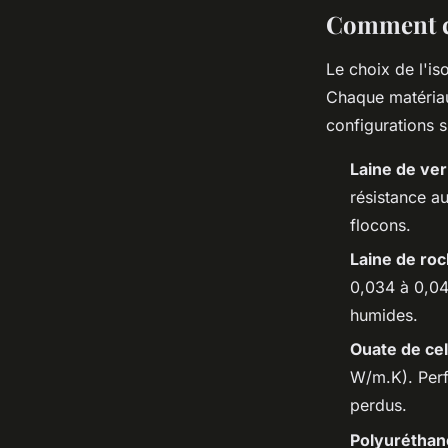
Comment ch
Le choix de l'is
Chaque matériau
configurations s
Laine de ver
résistance a
flocons.
Laine de ro
0,034 à 0,0
humides.
Ouate de cel
W/m.K). Perf
perdus.
Polyuréthan