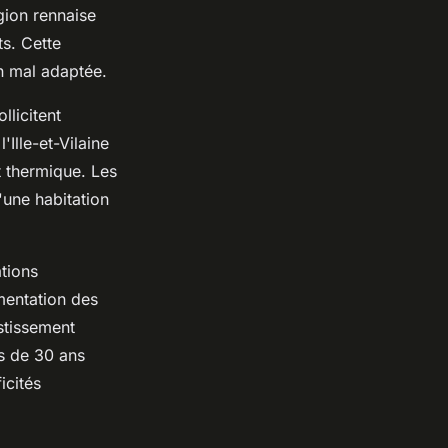
gion rennaise
ts. Cette
n mal adaptée.
licitent
Ille-et-Vilaine
t thermique. Les
une habitation
tions
mentation des
stissement
us de 30 ans
icités