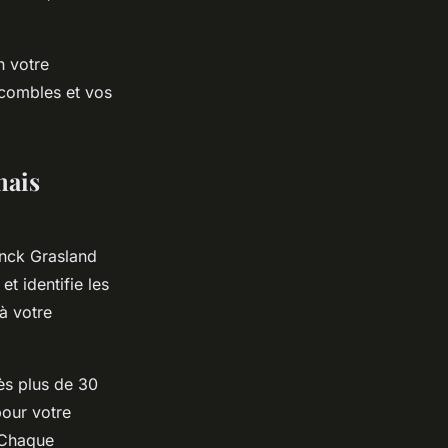
n votre
 combles et vos
nais
anck Grasland
t identifie les
 à votre
ès plus de 30
pour votre
. Chaque