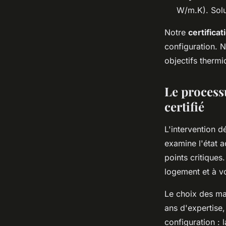
W/m.K). Solu
Notre
certifica
configuration. N
objectifs therm
Le process
certifié
L'intervention 
examine l'état a
points critiques
logement et à v
Le choix des mat
ans d'expertise,
configuration : 