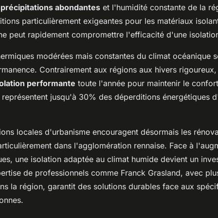
s
précipitations abondantes
et l'humidité constante de la ré
tions particulièrement exigeantes pour les matériaux isolan
ne peut rapidement compromettre l'efficacité d'une isolatio
thermiques modérées mais constantes du climat océanique sol
ermanence. Contrairement aux régions aux hivers rigoureux, l'
solation performante
toute l'année pour maintenir le confor
représentent jusqu'à 30% des déperditions énergétiques d'
ions locales d'urbanisme encouragent désormais les rénova
articulièrement dans l'agglomération rennaise. Face à l'aug
ues, une isolation adaptée au climat humide devient un inve
expertise de professionnels comme Franck Grasland, avec pl
s la région, garantit des solutions durables face aux spécif
tonnes.