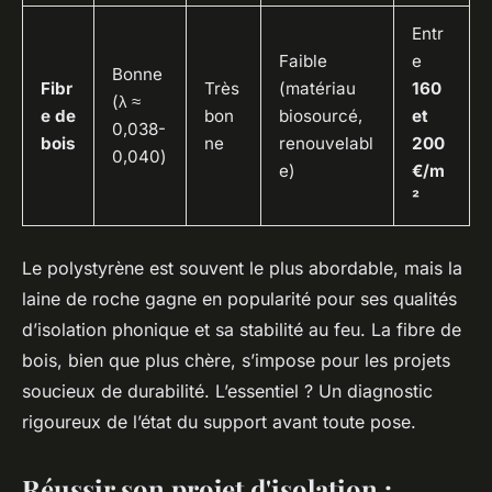
Entr
Faible
e
Bonne
Fibr
Très
(matériau
160
(λ ≈
e de
bon
biosourcé,
et
0,038-
bois
ne
renouvelabl
200
0,040)
e)
€/m
²
Le polystyrène est souvent le plus abordable, mais la
laine de roche gagne en popularité pour ses qualités
d’isolation phonique et sa stabilité au feu. La fibre de
bois, bien que plus chère, s’impose pour les projets
soucieux de durabilité. L’essentiel ? Un diagnostic
rigoureux de l’état du support avant toute pose.
Réussir son projet d'isolation :