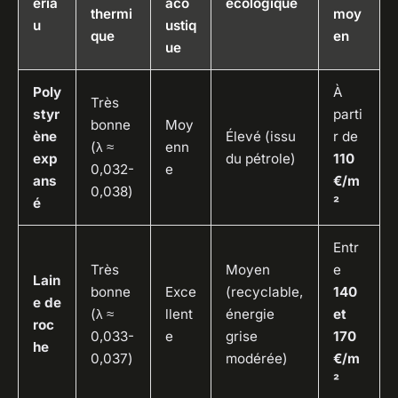
éria
aco
écologique
thermi
moy
u
ustiq
que
en
ue
Poly
À
Très
styr
parti
bonne
Moy
ène
Élevé (issu
r de
(λ ≈
enn
exp
du pétrole)
110
0,032-
e
ans
€/m
0,038)
é
²
Entr
Très
Moyen
e
Lain
bonne
Exce
(recyclable,
140
e de
(λ ≈
llent
énergie
et
roc
0,033-
e
grise
170
he
0,037)
modérée)
€/m
²