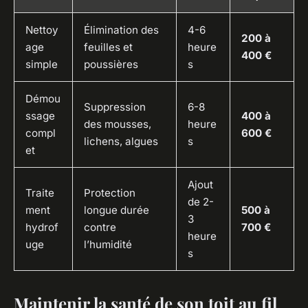
Nettoy
Élimination des
4-6
200 à
age
feuilles et
heure
400 €
simple
poussières
s
Démou
Suppression
6-8
ssage
400 à
des mousses,
heure
compl
600 €
lichens, algues
s
et
Ajout
Traite
Protection
de 2-
ment
longue durée
500 à
3
hydrof
contre
700 €
heure
uge
l’humidité
s
Maintenir la santé de son toit au fil